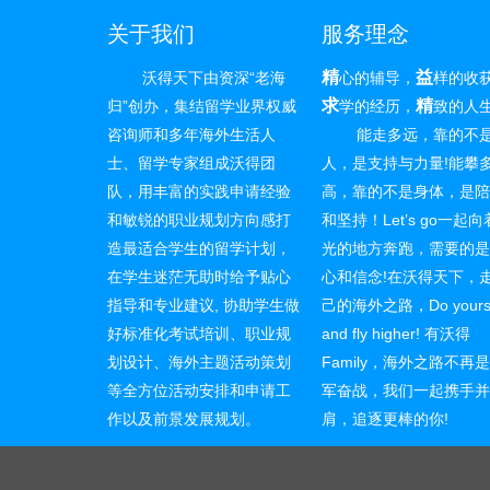
关于我们
服务理念
精
益
沃得天下由资深“老海
心的辅导，
样的收
求
精
归”创办，集结留学业界权威
学的经历，
致的人
咨询师和多年海外生活人
能走多远，靠的不
士、留学专家组成沃得团
人，是支持与力量!能攀
队，用丰富的实践申请经验
高，靠的不是身体，是
和敏锐的职业规划方向感打
和坚持！Let’s go一起
造最适合学生的留学计划，
光的地方奔跑，需要的
在学生迷茫无助时给予贴心
心和信念!在沃得天下，
指导和专业建议, 协助学生做
己的海外之路，Do yourse
好标准化考试培训、职业规
and fly higher! 有沃得
划设计、海外主题活动策划
Family，海外之路不再
等全方位活动安排和申请工
军奋战，我们一起携手
作以及前景发展规划。
肩，追逐更棒的你!