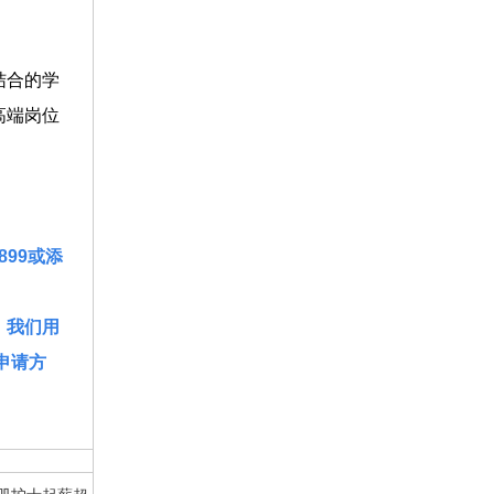
结合的学
高端岗位
99或添
！我们用
申请方