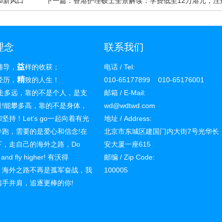
I新风口
下一篇：香港护理硕士全景解读：学费低至12万港元，注
3.8万
理念
联系我们
益
辅导，
样的收获；
电话 / Tel:
精
经历，
致的人生！
010-65177899 010-65176001
远，靠的不是个人，是支
邮箱 / E-Mail:
量!能攀多高，靠的不是身体，
wd@wdtwd.com
坚持！Let’s go一起向着有光
地址 / Address:
奔跑，需要的是爱心和信念!在
北京市东城区建国门内大街7号光华长
下，走自己的海外之路，Do
安大厦一座615
f and fly higher! 有沃得
邮编 / Zip Code:
ly，海外之路不再是孤军奋战，我
100005
携手并肩，追逐更棒的你!