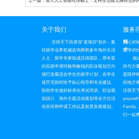
上一篇：港大人工智能伦理硕士：文科生也能无痛转型的A
关于我们
服务
精
沃得天下由资深“老海归”创办，集
心的
求
结留学业界权威咨询师和多年海外生活
学的
人士、留学专家组成沃得团队，用丰富
能走多
的实践申请经验和敏锐的职业规划方向
持与力
感打造最适合学生的留学计划，在学生
是陪伴和
迷茫无助时给予贴心指导和专业建议,
的地方
协助学生做好标准化考试培训、职业规
沃得天
划设计、海外主题活动策划等全方位活
yoursel
动安排和申请工作以及前景发展规划。
Fami
们一起